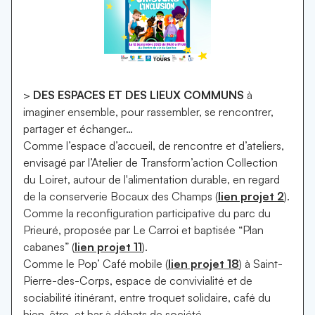
>
DES ESPACES ET DES LIEUX COMMUNS
à
imaginer
ensemble,
pour rassembler, se rencontrer,
partager et échanger…
Comme l’espace d’accueil, de rencontre et d’ateliers,
envisagé par l’Atelier de Transform’action Collection
du Loiret, autour de l'alimentation durable, en regard
de la conserverie Bocaux des Champs (
lien projet 2
).
Comme la reconfiguration participative du parc du
Prieuré, proposée par Le Carroi et baptisée “Plan
cabanes” (
lien projet 11
).
Comme le Pop’ Café mobile (
lien projet 18
) à Saint-
Pierre-des-Corps, espace de convivialité et de
sociabilité itinérant, entre troquet solidaire, café du
bien-être, et bar à débats de société.