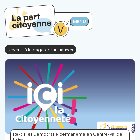
MENU
Revenir à la page des initiatives
Ré-cit! et Démocratie permanente en Centre-Val de
Loire