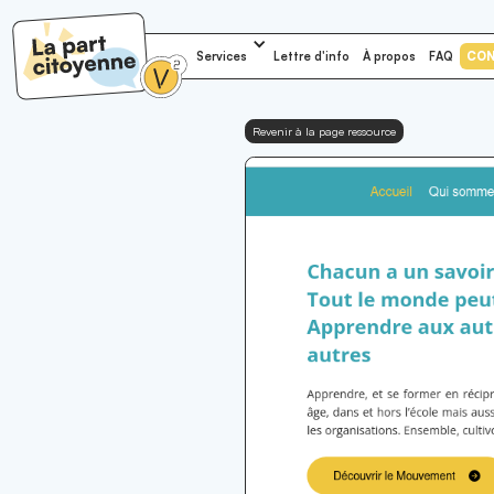
Services
Lettre d'info
À propos
FAQ
CO
Revenir à la page ressource