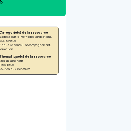
Catégorie(s) de la ressource
Boîtes à outils, méthodes, animations,
jeux sérieux
Annuaire conseil, accompagnement,
formation
Thématique(s) de la ressource
Modèle alternatif
Tiers-lieux
Soutien aux initiatives