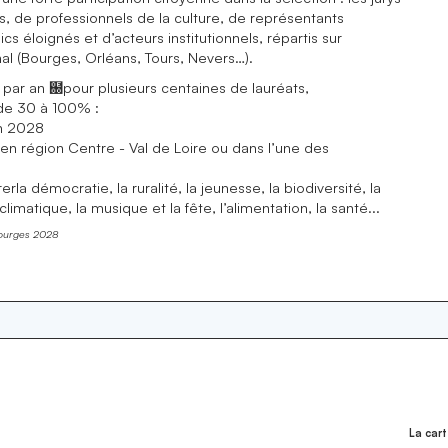
 de professionnels de la culture, de représentants
ics éloignés et d’acteurs institutionnels, répartis sur
nal (Bourges, Orléans, Tours, Nevers…).
t par an ฀pour plusieurs centaines de lauréats,
 de 30 à 100% :
en 2028
 en région Centre - Val de Loire ou dans l’une des
erla démocratie, la ruralité, la jeunesse, la biodiversité, la
limatique, la musique et la fête, l’alimentation, la santé...
ourges 2028
La cart