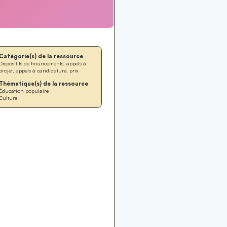
Catégorie(s) de la ressource
Dispositifs de financements, appels à
projet, appels à candidature, prix
Thématique(s) de la ressource
Éducation populaire
Culture